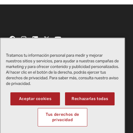
Tratamos tu información personal para medir y mejorar
nuestros sitios y servicios, para ayudar a nuestras campañas de
Contáctenos
Certificados
marketing y para ofrecer contenido y publicidad personalizados.
Al hacer clic en el botón de la derecha, podrás ejercer tus
Tienda de regalos de Bell​​​​​​​
Información legal
derechos de privacidad. Para saber más, consulta nuestro aviso
de privacidad.
Proveedores
Política de privacidad
Aceptar cookies
Rechazarlas todas
Copyright
2026
Bell Textron Inc.
Tus derechos de
English
privacidad