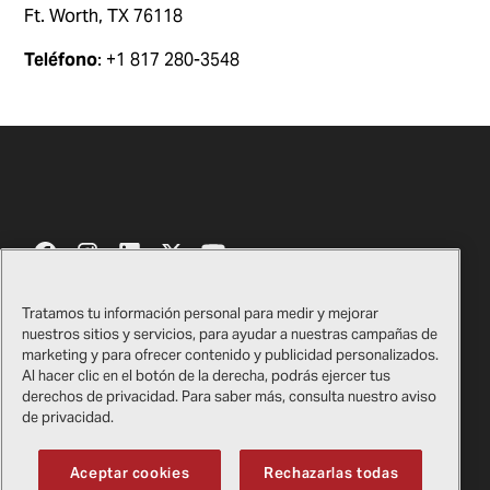
Ft. Worth, TX 76118
Teléfono
: +1 817 280-3548
Tratamos tu información personal para medir y mejorar
nuestros sitios y servicios, para ayudar a nuestras campañas de
Contáctenos
Certificados
marketing y para ofrecer contenido y publicidad personalizados.
Al hacer clic en el botón de la derecha, podrás ejercer tus
Tienda de regalos de Bell​​​​​​​
Información legal
derechos de privacidad. Para saber más, consulta nuestro aviso
de privacidad.
Proveedores
Política de privacidad
Aceptar cookies
Rechazarlas todas