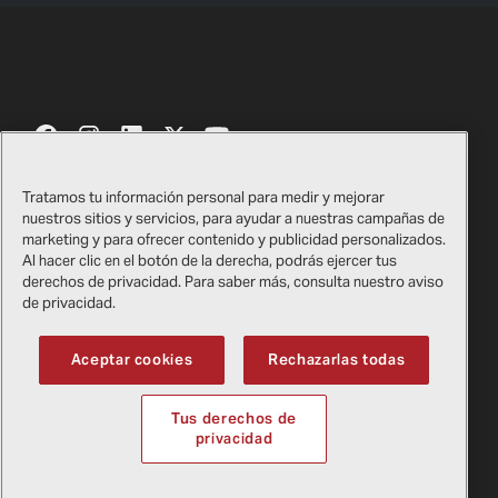
Tratamos tu información personal para medir y mejorar
nuestros sitios y servicios, para ayudar a nuestras campañas de
Contáctenos
Certificados
marketing y para ofrecer contenido y publicidad personalizados.
Al hacer clic en el botón de la derecha, podrás ejercer tus
Tienda de regalos de Bell​​​​​​​
Información legal
derechos de privacidad. Para saber más, consulta nuestro aviso
de privacidad.
Proveedores
Política de privacidad
Aceptar cookies
Rechazarlas todas
Copyright
2026
Bell Textron Inc.
Tus derechos de
English
privacidad