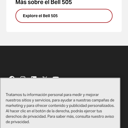
Más sobre el Bell 505
Explore el Bell 505
Tratamos tu información personal para medir y mejorar
nuestros sitios y servicios, para ayudar a nuestras campañas de
Contáctenos
Certificados
marketing y para ofrecer contenido y publicidad personalizados.
Al hacer clic en el botón de la derecha, podrás ejercer tus
Tienda de regalos de Bell​​​​​​​
Información legal
derechos de privacidad. Para saber más, consulta nuestro aviso
de privacidad.
Proveedores
Política de privacidad