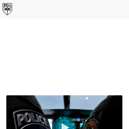
Serie de videos de seguridad pública de Peoria
PUESTA EN MARCHA
De ninguna unidad de aviación a una unidad de
aviación de seguridad pública en menos de dos años:
escuche al jefe, al personal de comando y a los
oficiales que vuelan un Bell 505 hablar sobre sus
experiencias y los éxitos de la misión en Peoria,
Arizona.