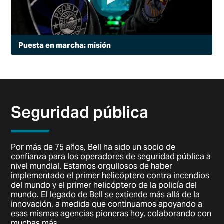
Puesta en marcha: misión
Cuando Peoria, Arizona decidió lanzar una unidad de
aviación policial, eligió el Bell 505 por sus capacidades
avanzadas. Vea cómo esta ciudad de rápido crecimiento
está utilizando el aire para mejorar su misión policial con
velocidad y visibilidad.
Seguridad pública
Por más de 75 años, Bell ha sido un socio de
confianza para los operadores de seguridad pública a
nivel mundial. Estamos orgullosos de haber
implementado el primer helicóptero contra incendios
del mundo y el primer helicóptero de la policía del
mundo. El legado de Bell se extiende más allá de la
innovación, a medida que continuamos apoyando a
esas mismas agencias pioneras hoy, colaborando con
muchas más.