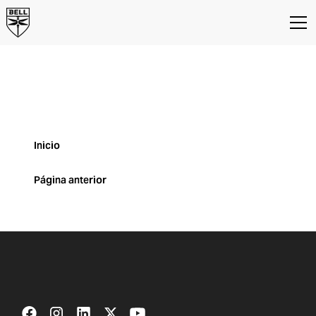
Página no
encontrada
Lamentablemente la página que
busca no está aquí.
Inicio
Página anterior