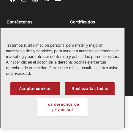
Contáctenos
Certificados
Tienda de regalos de Bell​​​​​​​
Información legal
Proveedores
Política de privacidad
Tratamos tu información personal para medir y mejorar
nuestros sitios y servicios, para ayudar a nuestras campañas de
marketing y para ofrecer contenido y publicidad personalizados.
Al hacer clic en el botón de la derecha, podrás ejercer tus
derechos de privacidad. Para saber más, consulta nuestro aviso
Copyright
2026
Bell Textron Inc.
de privacidad.
English
Aceptar cookies
Rechazarlas todas
Tus derechos de
privacidad