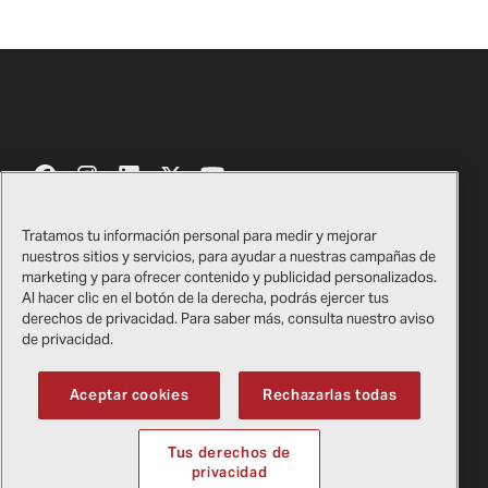
Tratamos tu información personal para medir y mejorar
nuestros sitios y servicios, para ayudar a nuestras campañas de
Contáctenos
Certificados
marketing y para ofrecer contenido y publicidad personalizados.
Al hacer clic en el botón de la derecha, podrás ejercer tus
Tienda de regalos de Bell​​​​​​​
Información legal
derechos de privacidad. Para saber más, consulta nuestro aviso
de privacidad.
Proveedores
Política de privacidad
Aceptar cookies
Rechazarlas todas
Copyright
2026
Bell Textron Inc.
Tus derechos de
English
privacidad